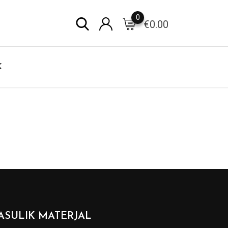
0
€
0.00
K
ASULIK MATERJAL