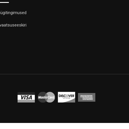
ügitingimused
ivaatsuseeskiri