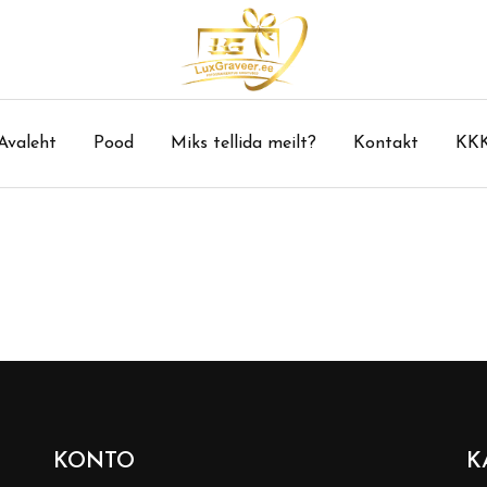
Avaleht
Pood
Miks tellida meilt?
Kontakt
KK
KONTO
K