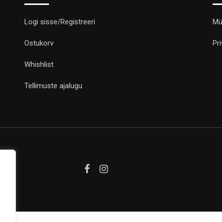
Logi sisse/Registreeri
Mü
Ostukorv
Pr
Whishlist
Tellimuste ajalugu