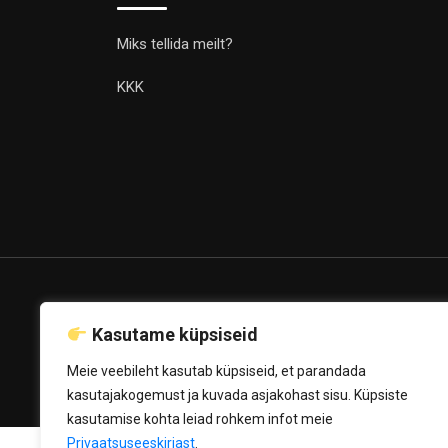
Miks tellida meilt?
KKK
© Copyright Luxgraveer.ee 2020
Kasutame küpsiseid
Powered by
Mediahost OÜ
Meie veebileht kasutab küpsiseid, et parandada
kasutajakogemust ja kuvada asjakohast sisu. Küpsiste
kasutamise kohta leiad rohkem infot meie
Privaatsuseeskirjast
.