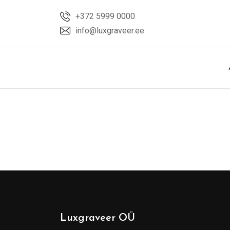
Skip
+372 5999 0000
to
info@luxgraveer.ee
content
Luxgraveer OÜ