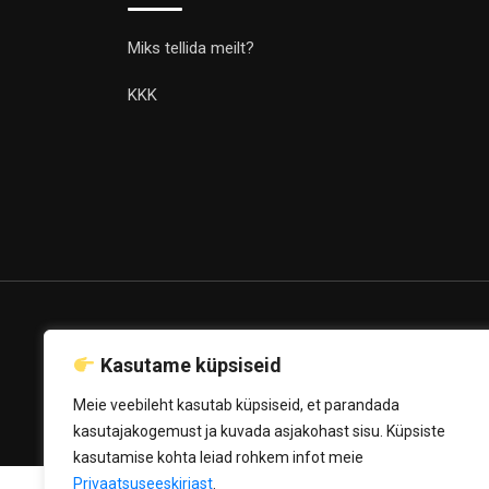
Miks tellida meilt?
KKK
© Copyright Luxgraveer.ee 2020
Kasutame küpsiseid
Powered by
Mediahost OÜ
Meie veebileht kasutab küpsiseid, et parandada
kasutajakogemust ja kuvada asjakohast sisu. Küpsiste
kasutamise kohta leiad rohkem infot meie
Privaatsuseeskirjast
.