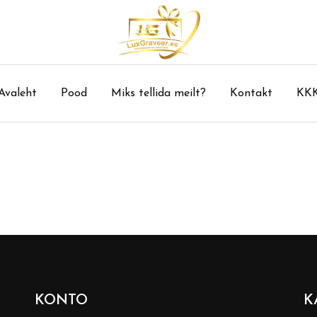
Avaleht
Pood
Miks tellida meilt?
Kontakt
KK
KONTO
K