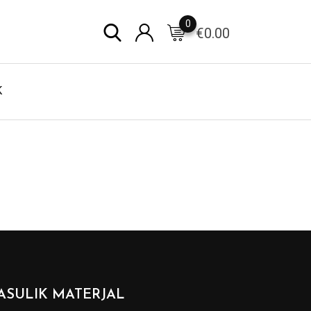
0
€
0.00
K
ASULIK MATERJAL