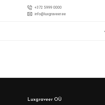
Skip
+372 5999 0000
to
info@luxgraveer.ee
content
Luxgraveer OÜ