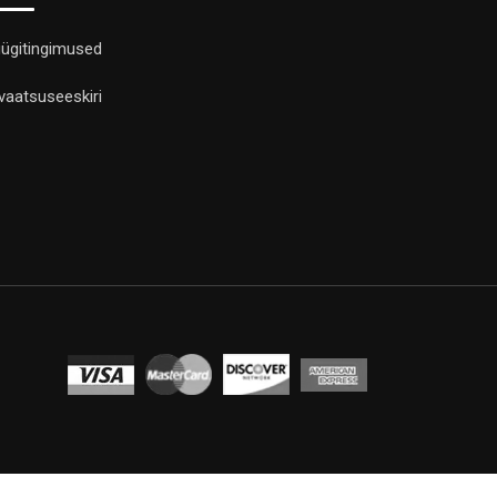
ügitingimused
ivaatsuseeskiri