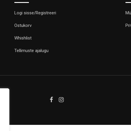
Logi sisse/Registreeri
Mü
Ostukorv
Pr
Whishlist
Tellimuste ajalugu