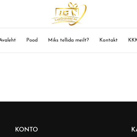
Avaleht
Pood
Miks tellida meilt?
Kontakt
KK
KONTO
K