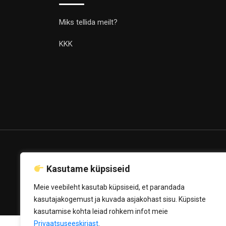
Miks tellida meilt?
KKK
© Copyright Luxgraveer.ee 2020
Kasutame küpsiseid
Powered by
Mediahost OÜ
Meie veebileht kasutab küpsiseid, et parandada
kasutajakogemust ja kuvada asjakohast sisu. Küpsiste
kasutamise kohta leiad rohkem infot meie
Privaatsuseeskirjast
.