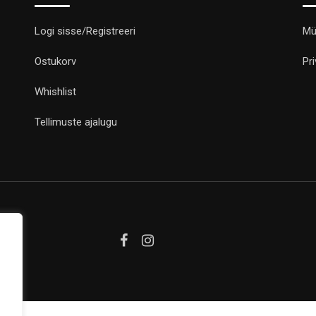
Logi sisse/Registreeri
Mü
Ostukorv
Pr
Whishlist
Tellimuste ajalugu