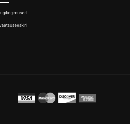
ügitingimused
ivaatsuseeskiri