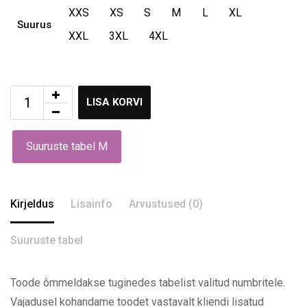
XXS
XS
S
M
L
XL
Suurus
XXL
3XL
4XL
LISA KORVI
Suuruste tabel M
Kirjeldus
Lisainfo
Arvustused (0)
Suuruste tabel
Toode ômmeldakse tuginedes tabelist valitud numbritele.
Vajadusel kohandame toodet vastavalt kliendi lisatud