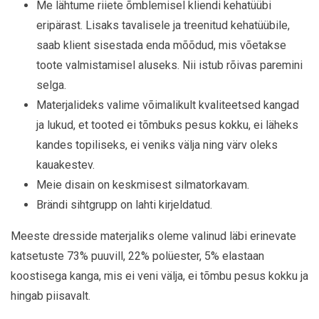
Me lähtume riiete õmblemisel kliendi kehatüübi
eripärast. Lisaks tavalisele ja treenitud kehatüübile,
saab klient sisestada enda mõõdud, mis võetakse
toote valmistamisel aluseks. Nii istub rõivas paremini
selga.
Materjalideks valime võimalikult kvaliteetsed kangad
ja lukud, et tooted ei tõmbuks pesus kokku, ei läheks
kandes topiliseks, ei veniks välja ning värv oleks
kauakestev.
Meie disain on keskmisest silmatorkavam.
Brändi sihtgrupp on lahti kirjeldatud.
Meeste dresside materjaliks oleme valinud läbi erinevate
katsetuste 73% puuvill, 22% polüester, 5% elastaan
koostisega kanga, mis ei veni välja, ei tõmbu pesus kokku ja
hingab piisavalt.